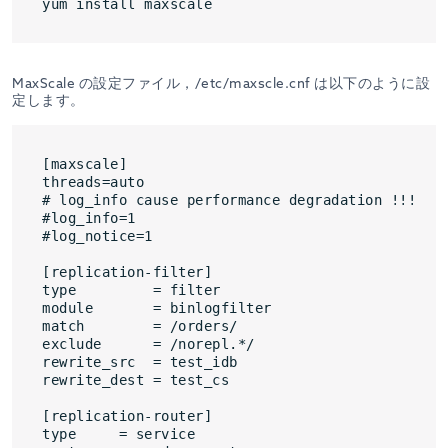
MaxScale の設定ファイル，/etc/maxscle.cnf は以下のように設
定します。
[maxscale]

threads=auto

# log_info cause performance degradation !!!

#log_info=1

#log_notice=1

[replication-filter]

type         = filter

module       = binlogfilter

match        = /orders/

exclude      = /norepl.*/

rewrite_src  = test_idb

rewrite_dest = test_cs

[replication-router]

type     = service
