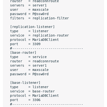
router   = readconnroute

servers  = server1

user     = maxscale

password = P@ssw0rd

filters  = replication-filter

[replication-listener]

type     = listener

service  = replication-router

protocol = MariaDBClient

port     = 3309

#-----------------------------------

[base-router]

type     = service

router   = readconnroute

servers  = server1

user     = maxscale

password = P@ssw0rd

[base-listener]

type     = listener

service  = base-router

protocol = MariaDBClient

port     = 3306

#-----------------------------------
