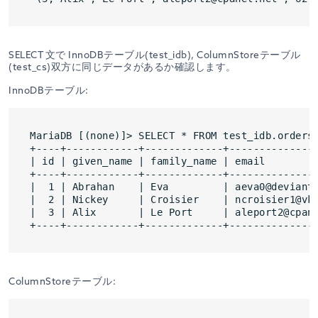
SELECT 文で InnoDBテーブル(test_idb), ColumnStoreテーブル
(test_cs)双方に同じデータがあるか確認します。
InnoDBテーブル:
MariaDB [(none)]> SELECT * FROM test_idb.orders;
+----+------------+-------------+---------------
| id | given_name | family_name | email         
+----+------------+-------------+---------------
|  1 | Abrahan    | Eva         | aeva0@devianta
|  2 | Nickey     | Croisier    | ncroisier1@vko
|  3 | Alix       | Le Port     | aleport2@cpane
ColumnStoreテーブル: