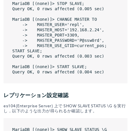
MariaDB [(none)]> STOP SLAVE;

Query OK, 0 rows affected (0.005 sec)

MariaDB [(none)]> CHANGE MASTER TO

    ->    MASTER_USER='repl',

    ->    MASTER_HOST='192.168.2.24',

    ->    MASTER_PORT=3309,

    ->    MASTER_PASSWORD='P@ssw0rd',

    ->    MASTER_USE_GTID=current_pos;

START SLAVE;

Query OK, 0 rows affected (0.003 sec)

MariaDB [(none)]> START SLAVE;

レプリケーション設定確認
es104(Enterprise Server) 上で SHOW SLAVE STATUS \G を実行
し，以下のような出力が得られるか確認します。
MariaDB [(none)]> SHOW SLAVE STATUS \G
