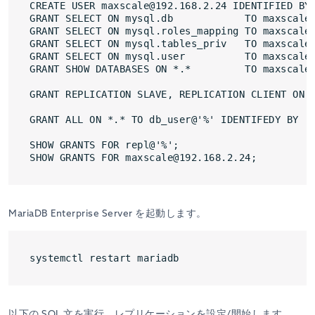
CREATE USER maxscale@192.168.2.24 IDENTIFIED BY 
GRANT SELECT ON mysql.db            TO maxscale@
GRANT SELECT ON mysql.roles_mapping TO maxscale@
GRANT SELECT ON mysql.tables_priv   TO maxscale@
GRANT SELECT ON mysql.user          TO maxscale@
GRANT SHOW DATABASES ON *.*         TO maxscale@
GRANT REPLICATION SLAVE, REPLICATION CLIENT ON *
GRANT ALL ON *.* TO db_user@'%' IDENTIFEDY BY 'P
SHOW GRANTS FOR repl@'%';

MariaDB Enterprise Server を起動します。
以下の SQL 文を実行，レプリケーションを設定/開始します。