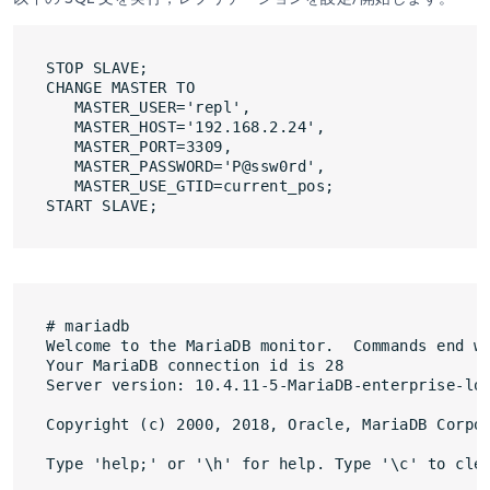
STOP SLAVE;

CHANGE MASTER TO

   MASTER_USER='repl',

   MASTER_HOST='192.168.2.24',

   MASTER_PORT=3309,

   MASTER_PASSWORD='P@ssw0rd',

   MASTER_USE_GTID=current_pos;

# mariadb

Welcome to the MariaDB monitor.  Commands end wi
Your MariaDB connection id is 28

Server version: 10.4.11-5-MariaDB-enterprise-log
Copyright (c) 2000, 2018, Oracle, MariaDB Corpor
Type 'help;' or '\h' for help. Type '\c' to clea