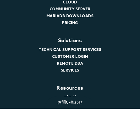
CLOUD
COMMUNITY SERVER
MARIADB DOWNLOADS
PRICING
Solutions
TECHNICAL SUPPORT SERVICES
CUSTOMER LOGIN
REMOTE DBA
SERVICES
Resources
ブログ
お問い合わせ
WEBINARS
CUSTOMER STORIES
MARIADB EVENTS
DOCUMENTATION
DEVELOPER HUB