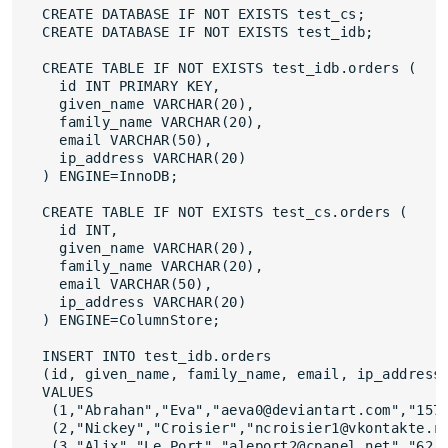
CREATE DATABASE IF NOT EXISTS test_cs;

CREATE DATABASE IF NOT EXISTS test_idb;

CREATE TABLE IF NOT EXISTS test_idb.orders (

  id INT PRIMARY KEY,

  given_name VARCHAR(20),

  family_name VARCHAR(20),

  email VARCHAR(50),

  ip_address VARCHAR(20)

) ENGINE=InnoDB;

CREATE TABLE IF NOT EXISTS test_cs.orders (

  id INT,

  given_name VARCHAR(20),

  family_name VARCHAR(20),

  email VARCHAR(50),

  ip_address VARCHAR(20)

) ENGINE=ColumnStore;

INSERT INTO test_idb.orders

(id, given_name, family_name, email, ip_address)
VALUES

 (1,"Abrahan","Eva","aeva0@deviantart.com","157.
 (2,"Nickey","Croisier","ncroisier1@vkontakte.ru