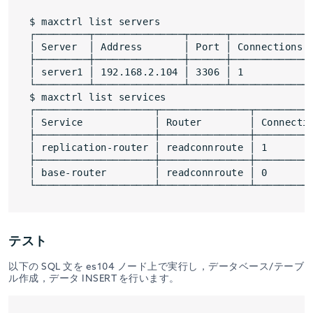
$ maxctrl list servers

┌─────────┬───────────────┬──────┬─────────────┬
│ Server  │ Address       │ Port │ Connections │
├─────────┼───────────────┼──────┼─────────────┼
│ server1 │ 192.168.2.104 │ 3306 │ 1           │
└─────────┴───────────────┴──────┴─────────────┴
$ maxctrl list services

┌────────────────────┬───────────────┬──────────
│ Service            │ Router        │ Connectio
├────────────────────┼───────────────┼──────────
│ replication-router │ readconnroute │ 1        
├────────────────────┼───────────────┼──────────
│ base-router        │ readconnroute │ 0        
テスト
以下の SQL 文を es104 ノード上で実行し，データベース/テーブ
ル作成，データ INSERT を行います。