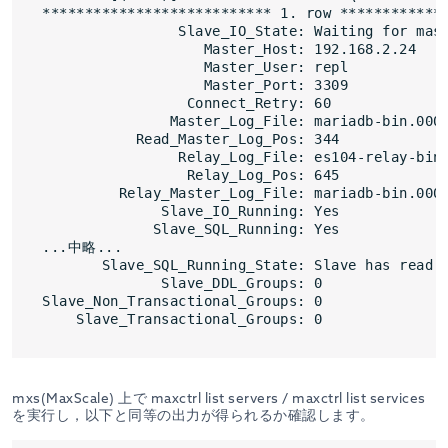
*************************** 1. row *************
                Slave_IO_State: Waiting for mast
                   Master_Host: 192.168.2.24

                   Master_User: repl

                   Master_Port: 3309

                 Connect_Retry: 60

               Master_Log_File: mariadb-bin.0000
           Read_Master_Log_Pos: 344

                Relay_Log_File: es104-relay-bin.
                 Relay_Log_Pos: 645

         Relay_Master_Log_File: mariadb-bin.0000
              Slave_IO_Running: Yes

             Slave_SQL_Running: Yes

...中略...

       Slave_SQL_Running_State: Slave has read a
              Slave_DDL_Groups: 0

Slave_Non_Transactional_Groups: 0

mxs(MaxScale) 上で maxctrl list servers / maxctrl list services
を実行し，以下と同等の出力が得られるか確認します。