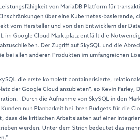
 Leistungsfähigkeit von MariaDB Platform für transakt
Einschränkungen über eine Kubernetes-basierende, cl
irekt vom Hersteller und von den Entwicklern der Dat
L im Google Cloud Marktplatz entfällt die Notwendigk
bzuschließen. Der Zugriff auf SkySQL und die Abrec
wie bei allen anderen Produkten im umfangreichen 
SkySQL die erste komplett containerisierte, relation
atz der Google Cloud anzubieten“, so Kevin Farley, Di
oration. „Durch die Aufnahme von SkySQL in den Mar
unden nun Planbarkeit bei ihren Budgets für die Cl
lt, dass die kritischen Arbeitslasten auf einer integri
trieben werden. Unter dem Strich bedeutet das mehr
n.“