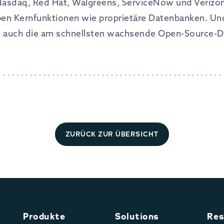
asdaq, Red Hat, Walgreens, ServiceNow und Verizon
ben Kernfunktionen wie proprietäre Datenbanken. Und
DB auch die am schnellsten wachsende Open-Source-
ZURÜCK ZUR ÜBERSICHT
Produkte
Solutions
Res