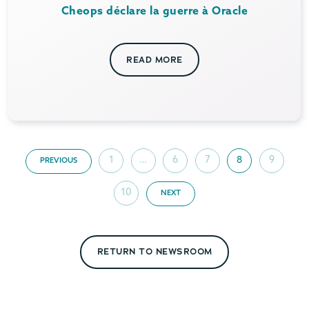
Cheops déclare la guerre à Oracle
READ MORE
1
…
6
7
8
9
PREVIOUS
10
NEXT
RETURN TO NEWSROOM