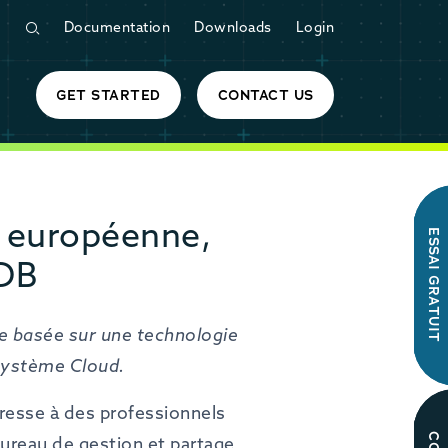
Documentation
Downloads
Login
GET STARTED
CONTACT US
e européenne,
ESSAI GRATUIT
aDB
e basée sur une technologie
 système Cloud.
dresse à des professionnels
Bureau de gestion et partage