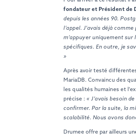
fondateur
et
Président
de
depuis
les
années
90.
Postg
l’appel.
J’avais
déjà
comme
m’appuyer
uniquement
sur
spécifiques.
En
outre,
je
sav
»
Après avoir testé différent
MariaDB. Convaincu des qual
les qualités humaines et l’e
précise :
«
J’avais
besoin
de
confirmer.
Par
la
suite,
la
mi
scalabilité.
Nous
avons
don
Drumee offre par ailleurs u