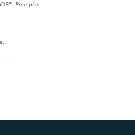
iaDB™.
Pour
plus
s.