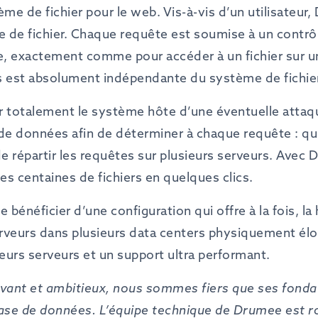
ème de fichier pour le web. Vis-à-vis d’un utilisateu
de fichier. Chaque requête est soumise à un contrôl
ne, exactement comme pour accéder à un fichier sur un
rs est absolument indépendante du système de fichier
er totalement le système hôte d’une éventuelle attaqu
 de données afin de déterminer à chaque requête : qui 
e répartir les requêtes sur plusieurs serveurs. Avec D
s centaines de fichiers en quelques clics.
énéficier d’une configuration qui offre à la fois, la 
veurs dans plusieurs data centers physiquement éloig
sieurs serveurs et un support ultra performant.
ovant
et
ambitieux,
nous
sommes
fiers
que
ses
fonda
ase
de
données.
L’équipe
technique
de
Drumee
est
r