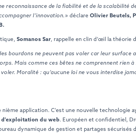
ne
reconnaissance de
la
fiabilité et
de
la
scalabilité
de
accompagner l’innovation.
» déclare
Olivier
Beutels, 
B.
utique,
Somanos Sar
, rappelle en clin d’œil la théorie
les
bourdons
ne
peuvent
pas
voler
car
leur
surface
a
orps.
Mais
comme
ces
bêtes
ne
comprennent
rien
à
voler.
Moralité
:
qu’aucune
loi
ne
vous interdise jam
 nième application. C’est une nouvelle technologie 
d’exploitation
du
web
. Européen et confidentiel, D
 : bureau dynamique de gestion et partages sécurisés 