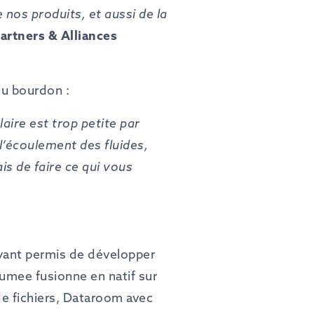
 nos produits, et aussi de la
Partners
&
Alliances
 du bourdon :
laire
est
trop petite
par
 l’écoulement
des
fluides,
ais de
faire ce qui
vous
ayant permis de développer
rumee fusionne en natif sur
de fichiers, Dataroom avec