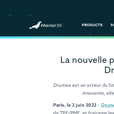
PRODUCTS
S
La nouvelle 
Dr
Drumee est un acteur du fu
innovante, ell
Paris,
le
2
juin
2022
–
Drum
de TPE/PME, et fusionne les 