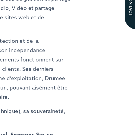
CONTACT
dio, Vidéo et partage
de sites web et de
tection et de la
r son indépendance
ements fonctionnent sur
 clients. Ses derniers
me d’exploitation, Drumee
cun, pouvant aisément être
ire.
chnique), sa souveraineté,
loud.
Somanos Sar,
co-