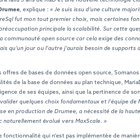
Drumee
, explique :
«
Je
suis
issu
d’une
culture
majori
reSql
fut
mon
tout
premier
choix,
mais
certaines
fon
préoccupation
principale
la
scalabilité.
Sur
cette
que
la
communauté
open
source
car
cela
exige
des
conn
ais
qu’un
jour
ou
l’autre
j’aurais besoin
de
supports
es offres de bases de données open source, Somanos 
ités de la base de données au plan technique, Maria
xigence de ses équipes, ainsi que la pertinence de son
valider
quelques
choix
fondamentaux
et
l’équipe
de
se
en
production
de
Drumee,
a
nécessité
de
la
haut
c
naturellement évolué vers
MaxScale.
»
ne fonctionnalité qui n’est pas implémentée de maniè