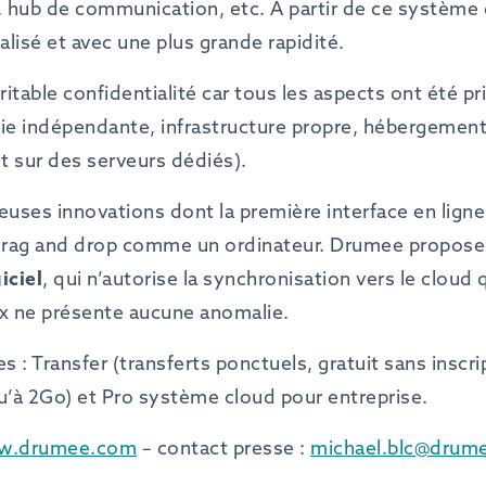
e, hub de communication, etc. A partir de ce système 
lisé et avec une plus grande rapidité.
itable confidentialité car tous les aspects ont été 
ogie indépendante, infrastructure propre, hébergemen
 sur des serveurs dédiés).
ses innovations dont la première interface en ligne 
 drag and drop comme un ordinateur. Drumee propos
iciel
, qui n’autorise la synchronisation vers le cloud q
ux ne présente aucune anomalie.
s : Transfer (transferts ponctuels, gratuit sans inscr
qu’à 2Go) et Pro système cloud pour entreprise.
w.drumee.com
– contact presse :
michael.blc@drum