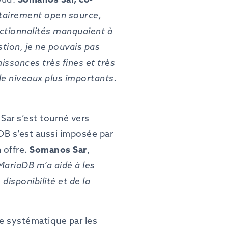
tairement
open
source,
ctionnalités
manquaient
à
stion,
je
ne
pouvais
pas
aissances
très
fines
et
très
de
niveaux
plus importants.
Sar s’est tourné vers
DB s’est aussi imposée par
 offre.
Somanos
Sar
,
MariaDB
m’a
aidé
à
les
e
disponibilité
et
de
la
re systématique par les