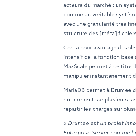
acteurs du marché : un syst
comme un véritable système 
avec une granularité très fi
structure des [méta] fichie
Ceci a pour avantage d’isol
intensif de la fonction base
MaxScale permet à ce titre d
manipuler instantanément de
MariaDB permet à Drumee de b
notamment sur plusieurs ser
répartir les charges sur plu
«
Drumee
est
un
projet
inn
Enterprise
Server comme
b