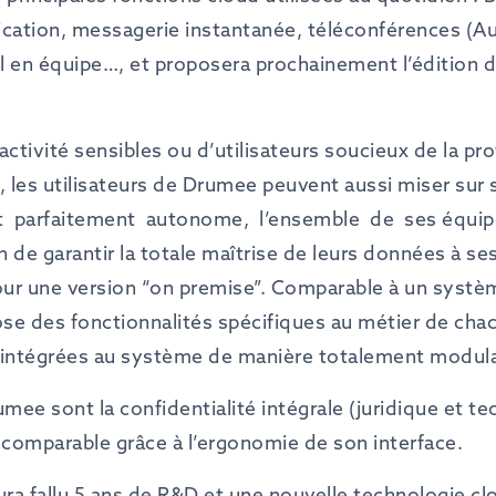
cation, messagerie instantanée, téléconférences (Au
il en équipe…, et proposera prochainement l’édition 
activité sensibles ou d’utilisateurs soucieux de la pro
, les utilisateurs de Drumee peuvent aussi miser su
t
parfaitement
autonome,
l’ensemble
de
ses équip
n de garantir la totale maîtrise de leurs données à ses
ur une version “on premise”. Comparable à un systè
ose des fonctionnalités spécifiques au métier de cha
t intégrées au système de manière totalement modula
mee sont la confidentialité intégrale (juridique et te
 incomparable grâce à l’ergonomie de son interface.
 aura fallu 5 ans de R&D et une nouvelle technologie c