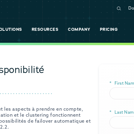
Do
OLUTIONS
RESOURCES
COMPANY
PRICING
sponibilité
*
First Nam
et les aspects à prendre en compte,
*
Last Nam
tion et le clustering fonctionnent
possibilités de failover automatique et
2.2.