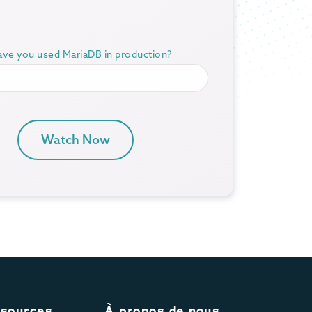
ve you used MariaDB in production?
Watch Now
sources
À propos de nous