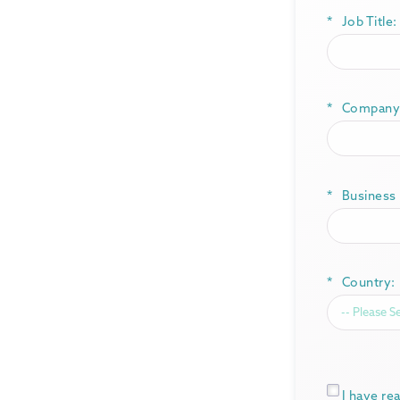
*
Job Title:
*
Company
*
Business 
*
Country:
*
I have re