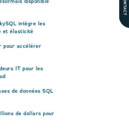
CONTACT
ésormais disponible
kySQL intègre les
 et élasticité
r pour accélérer
deurs IT pour les
oud
bases de données SQL
lions de dollars pour